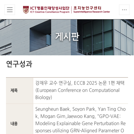
게시판
연구성과
강재우 교수 연구실, ECCB 2025 논문 1편 채택
(European Conference on Computational
제목
Biology)
Seungheun Baek, Soyon Park, Yan Ting Cho
k, Mogan Gim,Jaewoo Kang, "GPO-VAE:
Modeling Explainable Gene Perturbation Re
내용
sponses utilizing GRN-Aligned Parameter O