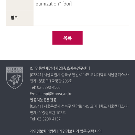
ptimization" [
doi
]
첨부
목록
ICT명품인재양성사업단/초지능연구센터
[02841] 서울특별시 성북구 안암로 145 고려대학교 서울캠퍼스(자
연계) 정운오IT교양관 206호
Tel: 02-3290-4503
E-mail:
mpij@korea.ac.kr
인공지능응용전공
[02841] 서울특별시 성북구 안암로 145 고려대학교 서울캠퍼스(자
연계) 우정정보관 102호
Tel: 02-3290-4137
개인정보처리방침
|
개인정보처리 업무 위탁 내역