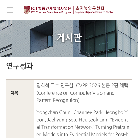
게시판
연구성과
임희석
교수 연구실, CVPR 2026 논문 2편 채택
(Conference on Computer Vision and
제목
Pattern Recognition)
Yongchan Chun, Chanhee Park, Jeongho Y
oon, Jaehyung Seo, Heuiseok Lim, "Evidenti
al Transformation Network: Turning Pretrain
ed Models into Evidential Models for Post-h