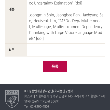
oc Uncertainty Estimation" [
doi
]
내용
Joongmin Shin, Jeongbae Park, Jaehyung Se
o, Heuiseok Lim, "M3DocDep: Multi-moda
l, Multi-page, Multi-document Dependency
Chunking with Large Vision-Language Mod
els" [
doi
]
첨부
목록
ICT명품인재양성사업단/초지능연구센터
[02841] 서울특별시 성북구 안암로 145 고려대학교 서울캠퍼스(자
연계) 정운오IT교양관 206호
Tel: 02-3290-4503